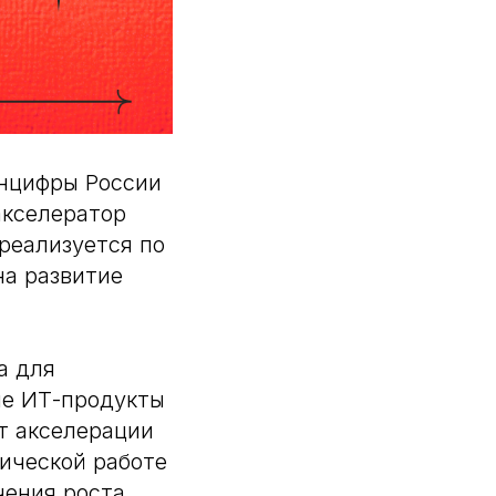
инцифры России
акселератор
реализуется по
на развитие
а для
ые ИТ-продукты
т акселерации
тической работе
ения роста,