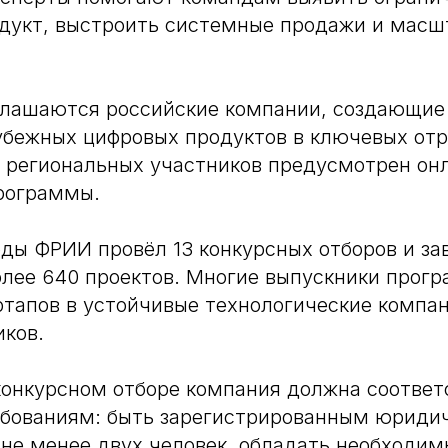
дукт, выстроить системные продажи и масш
глашаются российские компании, создающие
убежных цифровых продуктов в ключевых от
я региональных участников предусмотрен он
рограммы.
оды ФРИИ провёл 13 конкурсных отборов и з
лее 640 проектов. Многие выпускники прог
ртапов в устойчивые технологические компан
иков.
конкурсном отборе компания должна соответ
ебованиям: быть зарегистрированным юриди
не менее двух человек, обладать необходи