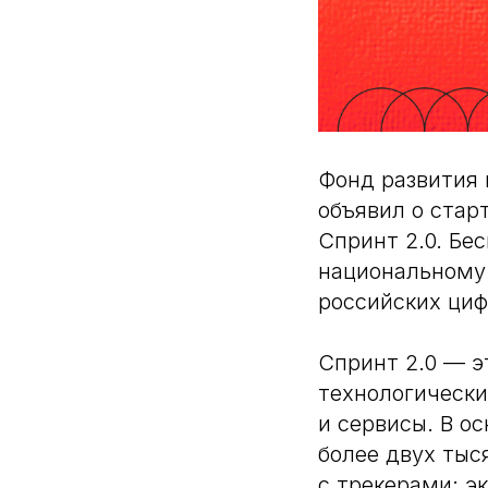
Фонд развития
объявил о стар
Спринт 2.0. Бе
национальному 
российских ци
Спринт 2.0 — э
технологическ
и сервисы. В о
более двух тыс
с трекерами: э