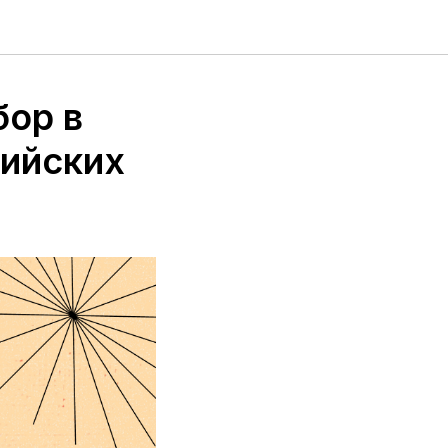
бор в
сийских