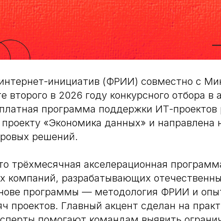
 интернет-инициатив (ФРИИ) совместно с М
те второго в 2026 году конкурсного отбора в 
сплатная программа поддержки ИТ-проектов 
проекту «Экономика данных» и направлена 
фровых решений.
то трёхмесячная акселерационная программ
их компаний, разрабатывающих отечественн
снове программы — методология ФРИИ и опы
яч проектов. Главный акцент сделан на прак
ксперты помогают командам выявить огранич