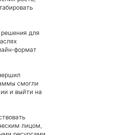
табировать
 решения для
раслях
лайн-формат
авершил
раммы смогли
ии и выйти на
ствовать
ческим лицом,
мыми ресурсами