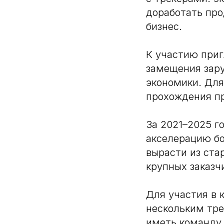
доработать про
бизнес.
К участию при
замещения зар
экономики. Дл
прохождения п
За 2021–2025 г
акселерацию бо
вырасти из ста
крупных заказч
Для участия в 
нескольким тр
иметь команду 