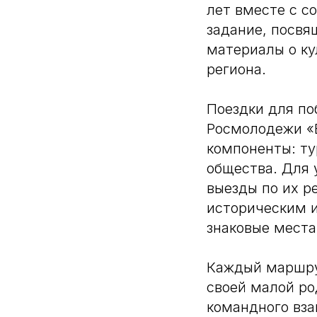
лет вместе с с
задание, посвя
материалы о ку
региона.
Поездки для по
Росмолодежи «
компоненты: ту
общества. Для 
выезды по их р
историческим и
знаковые места
Каждый маршру
своей малой ро
командного вз