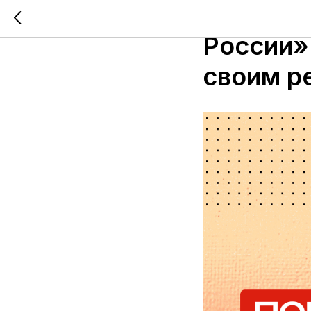
Победит
России»
своим р