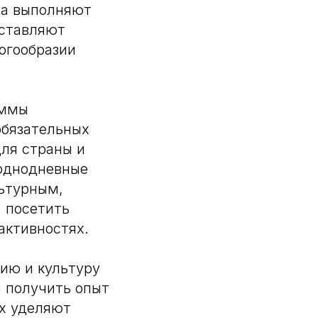
та выполняют
дставляют
огообразии
аммы
обязательных
ля страны и
 однодневные
льтурным,
 посетить
активностях.
ию и культуру
и получить опыт
х уделяют