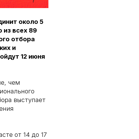
динит около 5
 из всех 89
ого отбора
ких и
ойдут 12 июня
е, чем
ционального
бора выступает
ения
сте от 14 до 17