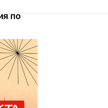
народов
ия по