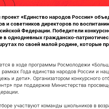
 проект «Единство народов России» объе
ов и советников директоров по воспитанию
сийской Федерации. Победители конкурсн
е в однодневных гражданско-патриотичес
рутах по своей малой родине, которые пр
.
уется в ходе программы Росмолодежи «Больш
 рамках Года единства народов России и на
ежь и дети». Организатором конкурсного от
ентр» при поддержке Министерства просвещ
дерации.
тборе участвуют команды школьников в возра