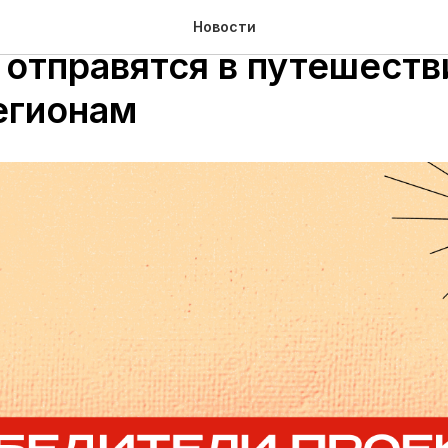
ели проекта «Единство 
Новости
 отправятся в путешеств
егионам